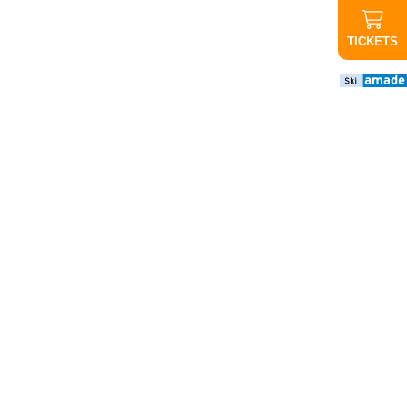
TICKETS
Wichtige
Infos
ABGESAGT
Abendauffahrt
Graukogel:
Aufgrund der
schlechten
Wettervorhersage
findet die
Abendauffahrt
heute nicht statt