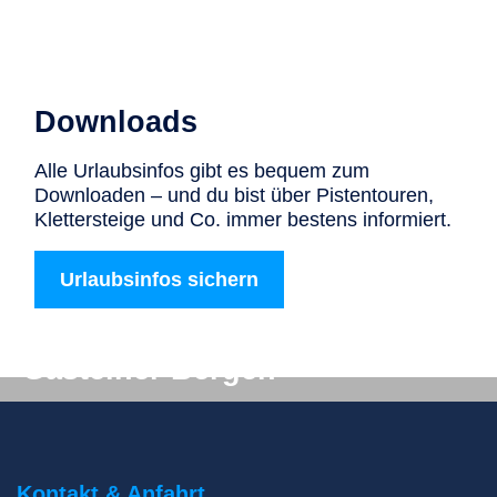
Downloads
Alle Urlaubsinfos gibt es bequem zum
Downloaden – und du bist über Pistentouren,
Klettersteige und Co. immer bestens informiert.
Urlaubsinfos sichern
Digitale Post aus den
Gasteiner Bergen
Du willst auf keinen Fall etwas verpassen? Wir
liefern dir aktuelle Informationen direkt ins
Postfach!
Kontakt & Anfahrt