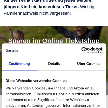
Kindern erhält das dritte und jedes weitere,
jüngere Kind ein kostenloses Ticket.
Wichtig:
Familiennachweis nicht vergessen!
Sparen im Online Ticketshop
Wer bereits früh online bucht, spart beim
Ticketkauf für Skigastein Zeit und Geld!
Zustimmung
Details
Über Cookies
Almorama Card zum Bestpreis buchen!
Diese Webseite verwendet Cookies
Wir verwenden Cookies, um Inhalte und Anzeigen zu
personalisieren, Funktionen für soziale Medien anbieten
zu können und die Zugriffe auf unsere Website zu
analysieren. Außerdem geben wir Informationen zu Ihrer