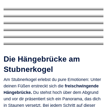
Schlossalmblick
140 Meter lange Brücke in luftiger Höhe
Felsenweg
Panoramaplattform mit durchsichtigem Bodengitter
Gastein Fotopoint
Stahl-Steig-Konstruktion auf 2.217 Metern
Glocknerblick
Fotospot mit hölzernem Gastein-Schriftzug
Imposantes Aussichtsplateau mit Blick auf den
Talblick Stubnerkogel
Großglockner
Beeindruckende Ausblicke ins Tal
Die Hängebrücke am
Stubnerkogel
Am Stubnerkogel erlebst du pure Emotionen: Unter
deinen Füßen erstreckt sich die
freischwingende
Hängebrücke.
Du stehst hoch über dem Abgrund
und vor dir präsentiert sich ein Panorama, das dich
in Staunen versetzt. Bei jedem Schritt auf dieser