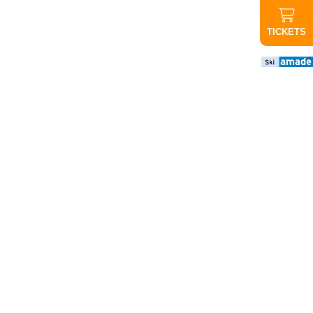
TICKETS
Wichtige
Infos
ABGESAGT
Abendauffahrt
Graukogel:
Aufgrund der
schlechten
Wettervorhersage
findet die
Abendauffahrt
heute nicht statt