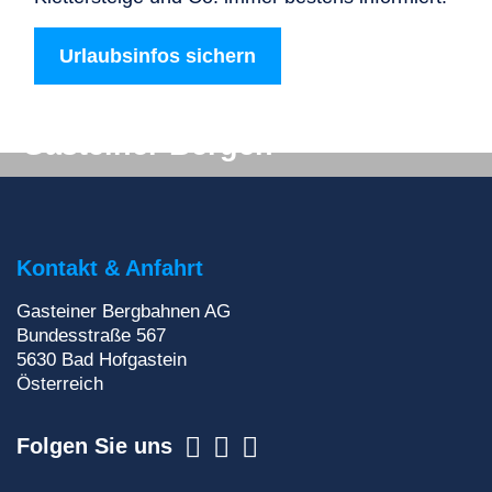
Urlaubsinfos sichern
Digitale Post aus den
Gasteiner Bergen
Du willst auf keinen Fall etwas verpassen? Wir
liefern dir aktuelle Informationen direkt ins
Postfach!
Kontakt & Anfahrt
Zur Newsletteranmeldung
Gasteiner Bergbahnen AG
Bundesstraße 567
5630
Bad Hofgastein
Österreich
Folgen Sie uns