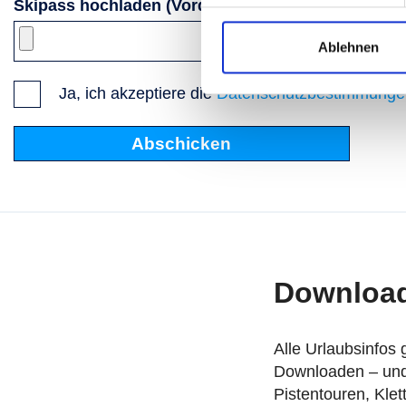
Skipass hochladen (Vorderseite)
*
Ärz
Ablehnen
Ja, ich akzeptiere die
Datenschutzbestimmunge
Downloa
Alle Urlaubsinfos
Downloaden – und 
Pistentouren, Kle