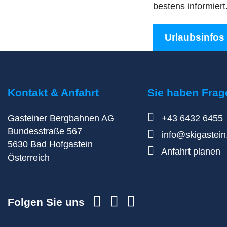
bestens informiert
Urlaubsinfos
Kontakt & Anfahrt
Sie haben Frag
Gasteiner Bergbahnen AG
+43 6432 6455
Bundesstraße 567
info@skigastei
5630
Bad Hofgastein
Anfahrt planen
Österreich
Folgen Sie uns