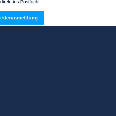
direkt ins Postfach!
letteranmeldung