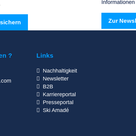
Informationen 
.
Zur News
 sichern
en ?
Links
Nachhaltigkeit
Newsletter
n.com
B2B
Karriereportal
Presseportal
Ski Amadé