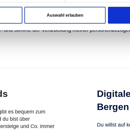
tliche Bestätigung hochladen
*
Beleg(e) 
Auswahl erlauben
n
und stimme der Verarbeitung meiner personenbezoge
ds
Digital
Bergen
 gibt es bequem zum
du bist über
Du willst auf 
ttersteige und Co. immer