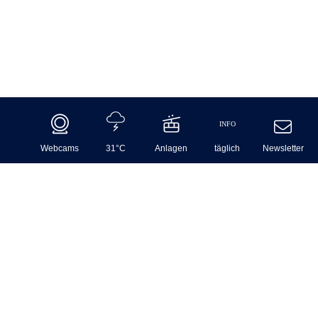
INFO
Webcams
31°C
Anlagen
täglich
Newsletter
Anreiseoptionen nach Skigastein
Vor jedem Urlaub ist die Anreise ein wichtiger Planungsfaktor.
Mache es dir leicht und lasse den Stress zu Hause! Unsere
nützlichen Anreisetipps helfen dir dabei, deinen Weg einfach und
effizient zu planen – ganz im Dienste deiner der Freizeit-
Vorfreude.