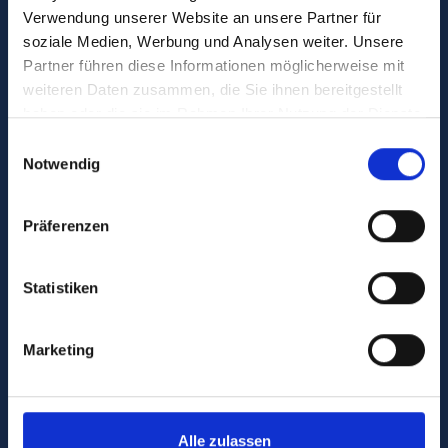
Kontakt & Anfahrt
Verwendung unserer Website an unsere Partner für
Zur Newsletteranmeldung
Gasteiner Bergbahnen AG
soziale Medien, Werbung und Analysen weiter. Unsere
Bundesstraße 567
Partner führen diese Informationen möglicherweise mit
5630
Bad Hofgastein
weiteren Daten zusammen, die Sie ihnen bereitgestellt
Österreich
haben oder die sie im Rahmen Ihrer Nutzung der Dienste
gesammelt haben.
Einwilligungsauswahl
Folgen Sie uns
Notwendig
Sie haben Fragen ?
Präferenzen
+43 6432 6455
Statistiken
info@skigastein.com
Anfahrt planen
Marketing
Links
Nachhaltigkeit
Alle zulassen