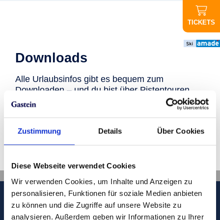
TICKETS
Wichtige
Downloads
Infos
Alle Urlaubsinfos gibt es bequem zum
Downloaden – und du bist über Pistentouren,
Klettersteige und Co. immer bestens informiert.
ABGESAGT
Abendauffahrt
Graukogel:
Urlaubsinfos sichern
Zustimmung
Details
Über Cookies
Aufgrund der
schlechten
Digitale Post aus den
Wettervorhersage
Gasteiner Bergen
findet die
Diese Webseite verwendet Cookies
Abendauffahrt
Wir verwenden Cookies, um Inhalte und Anzeigen zu
heute nicht statt
Du willst auf keinen Fall etwas verpassen? Wir
personalisieren, Funktionen für soziale Medien anbieten
liefern dir aktuelle Informationen direkt ins
zu können und die Zugriffe auf unsere Website zu
Postfach!
analysieren. Außerdem geben wir Informationen zu Ihrer