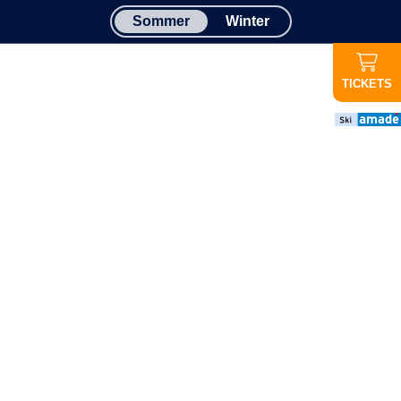
Sommer
Winter
TICKETS
Wichtige
Infos
ABGESAGT
Abendauffahrt
Graukogel:
Aufgrund der
schlechten
Wettervorhersage
findet die
Abendauffahrt
heute nicht statt