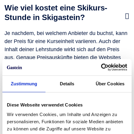
Wie viel kostet eine Skikurs-
Stunde in Skigastein?
Je nachdem, bei welchem Anbieter du buchst, kann
der Preis für eine Kurseinheit variieren. Auch der
Inhalt deiner Lehrstunde wirkt sich auf den Preis
aus. Genaue Preisauskünfte bieten die Websites
der Skischulen.
Zustimmung
Details
Über Cookies
Wie viele Tage dauert ein Kurs in
einer Skischule in Skigastein?
Diese Webseite verwendet Cookies
Wir verwenden Cookies, um Inhalte und Anzeigen zu
Jede Skischule in Skigastein hat unterschiedliche
personalisieren, Funktionen für soziale Medien anbieten
zu können und die Zugriffe auf unsere Website zu
Kursmodelle für dich parat. Vom schnellen