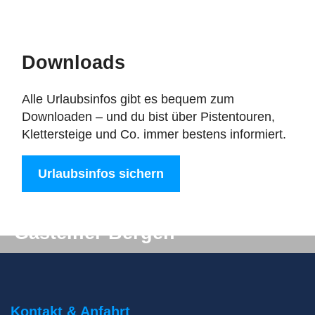
Downloads
Alle Urlaubsinfos gibt es bequem zum
Downloaden – und du bist über Pistentouren,
Klettersteige und Co. immer bestens informiert.
Urlaubsinfos sichern
Digitale Post aus den
Gasteiner Bergen
Du willst auf keinen Fall etwas verpassen? Wir
liefern dir aktuelle Informationen direkt ins
Postfach!
Kontakt & Anfahrt