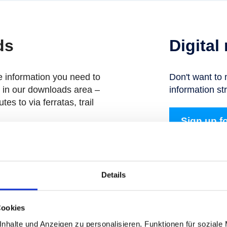
ds
Digital
he information you need to
Don't want to 
n in our downloads area –
information str
tes to via ferratas, trail
Sign up fo
Details
ny
Links
Cookies
nhalte und Anzeigen zu personalisieren, Funktionen für soziale
Sustainability