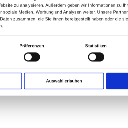
Website zu analysieren. Außerdem geben wir Informationen zu I
Newsletter
r soziale Medien, Werbung und Analysen weiter. Unsere Partner
B2B
n.com
 Daten zusammen, die Sie ihnen bereitgestellt haben oder die s
Press portal
o the resort
n.
Ski Amadé
Präferenzen
Statistiken
y Policy
GTC
Site Notice
Reporting system
Auswahl erlauben