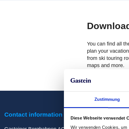
Downloa
You can find all t
plan your vacatio
from ski touring rou
maps and more.
Get the info
Zustimmung
Contact information
Do you have a
Diese Webseite verwendet 
questions?
Wir verwenden Cookies, um I
Gasteiner Bergbahnen AG