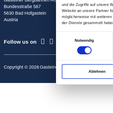
und die Zugriffe auf unsere 
+43 6432 6455
Bundesstraße 567
Website an unsere Partner fü
5630
Bad Hofgastein
info@skigastei
möglicherweise mit weiteren
Austria
Plan your route t
der Dienste gesammelt habe
Einwilligungsauswahl
Notwendig
Follow us on
Copyright © 2026
Gasteiner Bergbahnen AG
Privac
Ablehnen