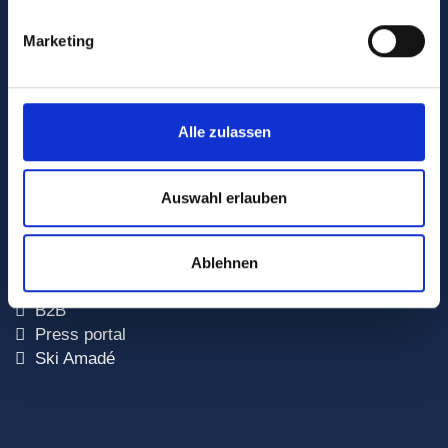
Marketing
Do you have any questions?
+43 6432 6455
info@skigastein.com
Alle zulassen
Plan your route to the resort
Auswahl erlauben
Links
Sustainability
Ablehnen
Newsletter
B2B
Press portal
Ski Amadé