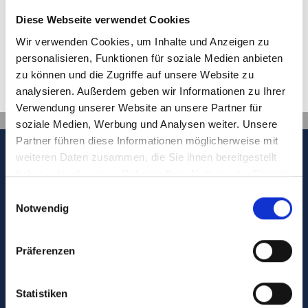
more.
Diese Webseite verwendet Cookies
Wir verwenden Cookies, um Inhalte und Anzeigen zu
Get the info
personalisieren, Funktionen für soziale Medien anbieten
zu können und die Zugriffe auf unsere Website zu
Digital mail from the Gastein
analysieren. Außerdem geben wir Informationen zu Ihrer
Verwendung unserer Website an unsere Partner für
Valley
soziale Medien, Werbung und Analysen weiter. Unsere
Partner führen diese Informationen möglicherweise mit
Don't want to miss out on anything? We'll deliver
weiteren Daten zusammen, die Sie ihnen bereitgestellt
the latest information straight to your e-mail inbox!
haben oder die sie im Rahmen Ihrer Nutzung der Dienste
Contact information
gesammelt haben.
Einwilligungsauswahl
Notwendig
Sign up for our newsletter
Gasteiner Bergbahnen AG
Bundesstraße 567
5630
Bad Hofgastein
Präferenzen
Austria
Statistiken
Follow us on