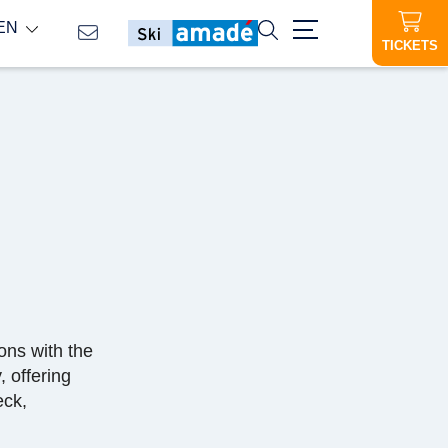
EN
TICKETS
ons with the
 offering
eck,