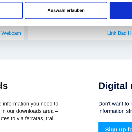
Auswahl erlauben
Bad Hofgastein 360°
in Webcam
Link Bad 
ds
Digital
he information you need to
Don't want to 
n in our downloads area –
information str
tes to via ferratas, trail
Sign up fo