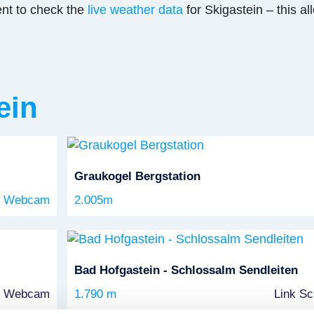
nt to check the
live weather data
for Skigastein – this al
ein
Graukogel Bergstation
el Webcam
2.005m
Bad Hofgastein - Schlossalm Sendleiten
lm Webcam
1.790 m
Link S