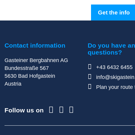
Get the info
Contact information
Do you have a
questions?
Gasteiner Bergbahnen AG
+43 6432 6455
Bundesstraße 567
5630
Bad Hofgastein
info@skigastei
Austria
Plan your route t
Follow us on