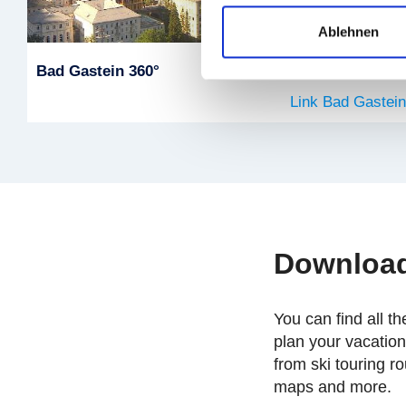
Ablehnen
Bad Gastein 360°
Link Bad Gaste
Downloa
You can find all t
plan your vacatio
from ski touring rou
maps and more.