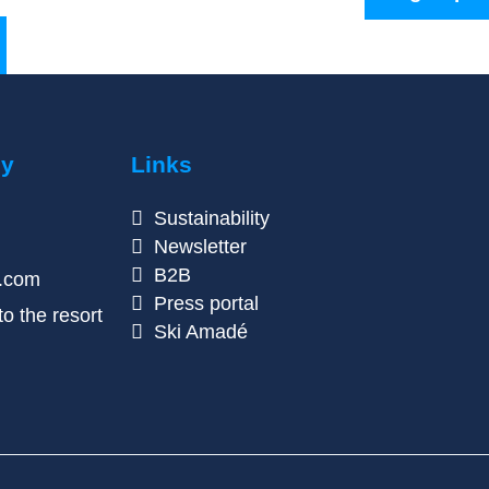
ny
Links
Sustainability
Newsletter
B2B
n.com
Press portal
o the resort
Ski Amadé