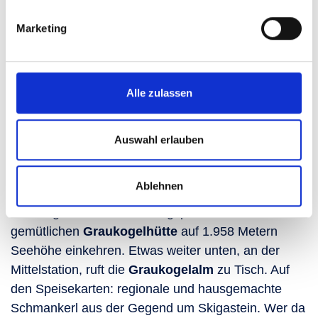
Gasteiner Thermalwasser in diesem Berg
entspringt?
Marketing
Schlemmen in den
Alle zulassen
Berghütten am Graukogel
Wo gesportelt wird, kommen auch Hunger und
Auswahl erlauben
Durst auf. Trotz seiner kompakten Größe lässt das
kulinarische Angebot am Graukogel
nicht zu
Ablehnen
wünschen übrig. An der Bergstation der
Graukogelbahn können Bergsportler:innen in der
gemütlichen
Graukogelhütte
auf 1.958 Metern
Seehöhe einkehren. Etwas weiter unten, an der
Mittelstation, ruft die
Graukogelalm
zu Tisch. Auf
den Speisekarten: regionale und hausgemachte
Schmankerl aus der Gegend um Skigastein. Wer da