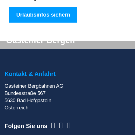
Urlaubsinfos sichern
Digitale Post aus den
Gasteiner Bergen
Du willst auf keinen Fall etwas verpassen? Wir
liefern dir aktuelle Informationen direkt ins
Postfach!
Kontakt & Anfahrt
Gasteiner Bergbahnen AG
Zur Newsletteranmeldung
Bundesstraße 567
5630
Bad Hofgastein
Österreich
Folgen Sie uns