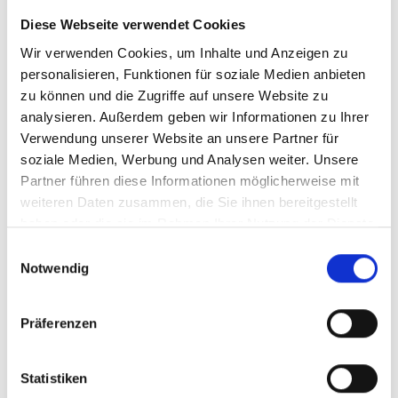
Graukogel – der Zirben-
Diese Webseite verwendet Cookies
Berg und sein Zauber
Wir verwenden Cookies, um Inhalte und Anzeigen zu
personalisieren, Funktionen für soziale Medien anbieten
Einmal auf dem
Graukogel
angekommen, wird
zu können und die Zugriffe auf unsere Website zu
schnell klar, was die ganz spezielle „Magie“ des
analysieren. Außerdem geben wir Informationen zu Ihrer
Ortes ausmacht. Direkt an der Bergstation der
Verwendung unserer Website an unsere Partner für
soziale Medien, Werbung und Analysen weiter. Unsere
Graukogelbahn erstreckt sich ein
malerischer
Partner führen diese Informationen möglicherweise mit
Zirbenwald
. Die
uralten Zirbenbäume
verleihen
weiteren Daten zusammen, die Sie ihnen bereitgestellt
dem Gebiet eine
beruhigende Atmosphäre
–
haben oder die sie im Rahmen Ihrer Nutzung der Dienste
sodass ein einzigartiger Ruhepol abseits des
gesammelt haben.
Einwilligungsauswahl
klassischen Touristenpfade entsteht. Der Wald um
Notwendig
den Graukogel bietet die ideale Gelegenheit zur
sportlichen Entschleunigung
. Die Bergstaion
Präferenzen
Graukogel ist der
perfekte Wanderstartpunkt
für
Touren aller Art und läd ein, das Naturjuwel in vollen
Zügen zu genießen. Wusstest du, dass das
Statistiken