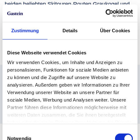
beiden beliebten Skitouren-Routen Graukogel und
Zirbenroas Graukogel laden dazu ein, das
Naturjuwel in vollen Zügen zu genießen.
Zustimmung
Details
Über Cookies
Skitour Graukogel
Skitour Zirbenroas Graukogel
Diese Webseite verwendet Cookies
Wir verwenden Cookies, um Inhalte und Anzeigen zu
personalisieren, Funktionen für soziale Medien anbieten
zu können und die Zugriffe auf unsere Website zu
Weitere Skigebiete für
analysieren. Außerdem geben wir Informationen zu Ihrer
Verwendung unserer Website an unsere Partner für
pures Schneevergnügen
soziale Medien, Werbung und Analysen weiter. Unsere
Partner führen diese Informationen möglicherweise mit
weiteren Daten zusammen, die Sie ihnen bereitgestellt
haben oder die sie im Rahmen Ihrer Nutzung der Dienste
gesammelt haben.
Einwilligungsauswahl
Notwendig