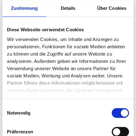
Panoramawelt Gastein
Vielfältige Skischaukel mit buntem Angebot
Zustimmung
Details
Über Cookies
Sehenswürdigkeiten in alpiner Höhe
Diese Webseite verwendet Cookies
Ausrüstung auf Zeit –
Wir verwenden Cookies, um Inhalte und Anzeigen zu
personalisieren, Funktionen für soziale Medien anbieten
Verleihshops besuchen
zu können und die Zugriffe auf unsere Website zu
analysieren. Außerdem geben wir Informationen zu Ihrer
Du hast keine eigenen Schneeschuhe im Gepäck?
Verwendung unserer Website an unsere Partner für
soziale Medien, Werbung und Analysen weiter. Unsere
Kein Problem! Die Skiverleih-Shops in Skigastein
Partner führen diese Informationen möglicherweise mit
bieten dir für jeglichen Wintersport
top-gewartetes
weiteren Daten zusammen, die Sie ihnen bereitgestellt
Equipment.
Und das Beste? Die
professionelle
haben oder die sie im Rahmen Ihrer Nutzung der Dienste
Beratung
bei diversen sportlichen Anliegen gibt es
gesammelt haben.
Einwilligungsauswahl
inklusive. Ein Besuch in den Shops vor Ort lohnt
Notwendig
sich also!
Präferenzen
Schneeschuhe leihen