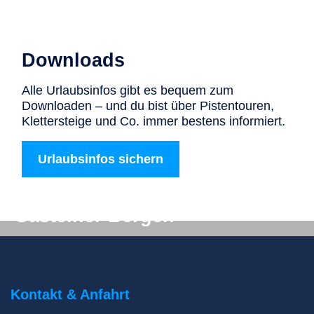
Downloads
Alle Urlaubsinfos gibt es bequem zum
Downloaden – und du bist über Pistentouren,
Klettersteige und Co. immer bestens informiert.
Urlaubsinfos sichern
Digitale Post aus den
Gasteiner Bergen
Du willst auf keinen Fall etwas verpassen? Wir
liefern dir aktuelle Informationen direkt ins
Postfach!
Kontakt & Anfahrt