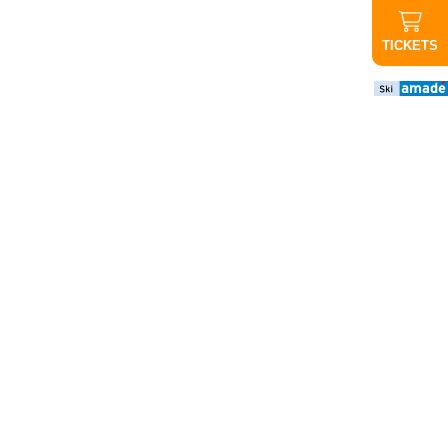
TICKETS
Wichtige
Infos
ABGESAGT
Abendauffahrt
Graukogel:
Aufgrund der
schlechten
Wettervorhersage
findet die
Abendauffahrt
heute nicht statt