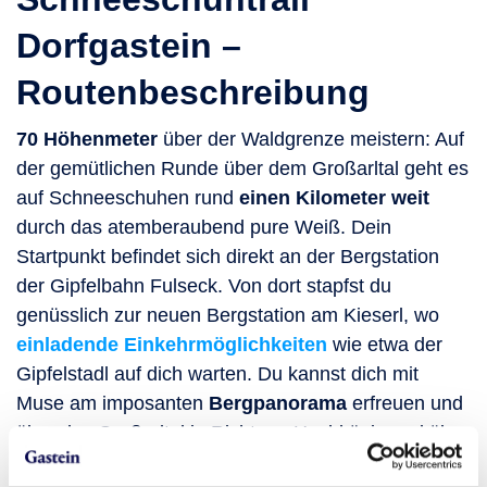
Dorfgastein –
Routenbeschreibung
70 Höhenmeter
über der Waldgrenze meistern: Auf
der gemütlichen Runde über dem Großarltal geht es
auf Schneeschuhen rund
einen Kilometer weit
durch das atemberaubend pure Weiß. Dein
Startpunkt befindet sich direkt an der Bergstation
der Gipfelbahn Fulseck. Von dort stapfst du
genüsslich zur neuen Bergstation am Kieserl, wo
einladende Einkehrmöglichkeiten
wie etwa der
Gipfelstadl auf dich warten. Du kannst dich mit
Muse am imposanten
Bergpanorama
erfreuen und
über das Großarltal in Richtung Hochkönig und über
Dorfgastein zum Bernkogel blicken.
Dorfgastein-Großarltal