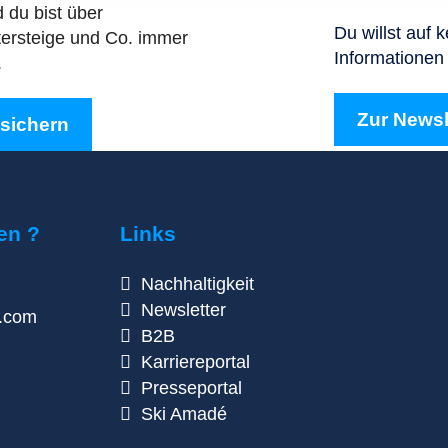
du bist über
Du willst auf 
ttersteige und Co. immer
Informationen 
.
Zur News
 sichern
en ?
Links
Nachhaltigkeit
Newsletter
n.com
B2B
Karriereportal
Presseportal
Ski Amadé