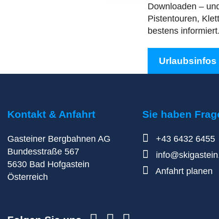
Downloaden – und 
Pistentouren, Kle
bestens informiert
Urlaubsinfos
Kontakt & Anfahrt
Sie haben Frag
Gasteiner Bergbahnen AG
+43 6432 6455
Bundesstraße 567
info@skigastei
5630
Bad Hofgastein
Anfahrt planen
Österreich