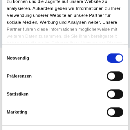
zu können und die Zugriffe auf unsere Website zu
gastein-bad-gastein/ _blank - gastein.com
analysieren. Außerdem geben wir Informationen zu Ihrer
Veranstaltungsort
Verwendung unserer Website an unsere Partner für
Sportgastein
soziale Medien, Werbung und Analysen weiter. Unsere
Sportgastein Goldbergbahn, 5645 Bad Gastein
Partner führen diese Informationen möglicherweise mit
Bad Gastein
weiteren Daten zusammen, die Sie ihnen bereitgestellt
haben oder die sie im Rahmen Ihrer Nutzung der Dienste
gesammelt haben.
Einwilligungsauswahl
Notwendig
Downloads
Präferenzen
Event-Folder
Statistiken
zurück zur Übersicht
Marketing