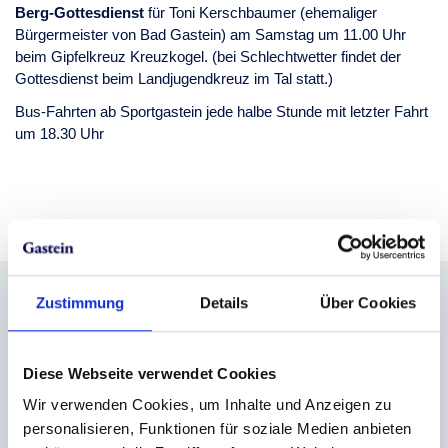
Berg-Gottesdienst
für Toni Kerschbaumer (ehemaliger
Bürgermeister von Bad Gastein) am Samstag um 11.00 Uhr
beim Gipfelkreuz Kreuzkogel. (bei Schlechtwetter findet der
Gottesdienst beim Landjugendkreuz im Tal statt.)
Bus-Fahrten ab Sportgastein jede halbe Stunde mit letzter Fahrt
um 18.30 Uhr
Zustimmung
Details
Über Cookies
Info & Anmeldung
Kur- & Tourismusverband Bad Gastein
+43 6432 3393 560
Diese Webseite verwendet Cookies
badgastein@gastein.com
Wir verwenden Cookies, um Inhalte und Anzeigen zu
https://www.gastein.com/service/gastein-von-a-
personalisieren, Funktionen für soziale Medien anbieten
z/detail/infrastruktur/kur-und-tourismusverband-bad-