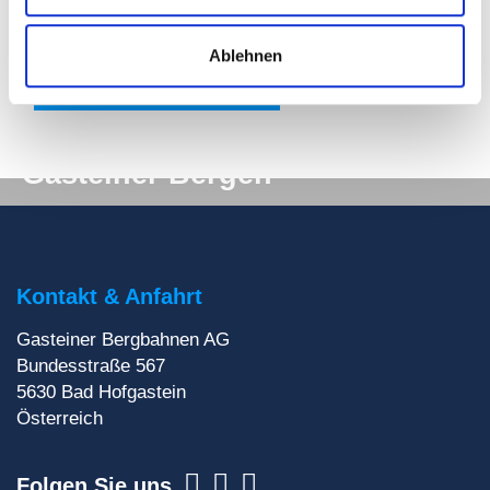
Klettersteige und Co. immer bestens informiert.
Ablehnen
Urlaubsinfos sichern
Digitale Post aus den
Gasteiner Bergen
Du willst auf keinen Fall etwas verpassen? Wir
liefern dir aktuelle Informationen direkt ins
Postfach!
Kontakt & Anfahrt
Gasteiner Bergbahnen AG
Zur Newsletteranmeldung
Bundesstraße 567
5630
Bad Hofgastein
Österreich
Folgen Sie uns