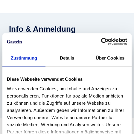
Info & Anmeldung
Gasteiner Bergbahnen AG
+43 (0) 6432 6455
info@skigastein.com
Zustimmung
Details
Über Cookies
www.skigastein.com
Veranstaltungsort
Skigastein
Diese Webseite verwendet Cookies
Skigastein im Gasteinertal
Wir verwenden Cookies, um Inhalte und Anzeigen zu
Schlossalm | Angertal | Stubnerkogel | Graukogel |
personalisieren, Funktionen für soziale Medien anbieten
Sportgastein
zu können und die Zugriffe auf unsere Website zu
Österreich
analysieren. Außerdem geben wir Informationen zu Ihrer
Verwendung unserer Website an unsere Partner für
soziale Medien, Werbung und Analysen weiter. Unsere
Partner führen diese Informationen möglicherweise mit