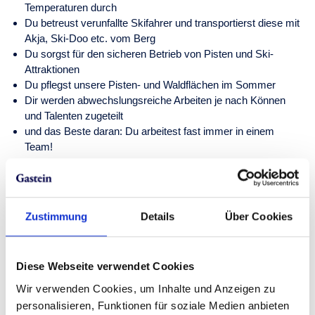
Temperaturen durch
Du betreust verunfallte Skifahrer und transportierst diese mit
Akja, Ski-Doo etc. vom Berg
Du sorgst für den sicheren Betrieb von Pisten und Ski-
Attraktionen
Du pflegst unsere Pisten- und Waldflächen im Sommer
Dir werden abwechslungsreiche Arbeiten je nach Können
und Talenten zugeteilt
und das Beste daran: Du arbeitest fast immer in einem
Team!
Profil:
Du hast einen handwerklichen Beruf erlernt
Du stehst gerne auf Ski
Zustimmung
Details
Über Cookies
Du bist körperlich fit und arbeitest gerne in den Bergen
Unser Angebot:
Diese Webseite verwendet Cookies
Eine abwechslungsreiche und spannende Tätigkeit in einem
Wir verwenden Cookies, um Inhalte und Anzeigen zu
touristischen Leitbetrieb
personalisieren, Funktionen für soziale Medien anbieten
Die Möglichkeit zur Aus- und Weiterbildung