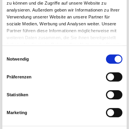
zu können und die Zugriffe auf unsere Website zu
Ein unschlagbares Benefit-Paket, von der Jahreskarte zum
analysieren. Außerdem geben wir Informationen zu Ihrer
Essenszuschuss bis zur Zukunftsvorsorge
Wir bieten dir für diese Position ein attraktives
Verwendung unserer Website an unsere Partner für
Monatsbruttogehalt, welches je nach Qualifikation und
soziale Medien, Werbung und Analysen weiter. Unsere
Erfahrung deutlich über dem KV liegt
Partner führen diese Informationen möglicherweise mit
weiteren Daten zusammen, die Sie ihnen bereitgestellt
haben oder die sie im Rahmen Ihrer Nutzung der Dienste
Kontakt
gesammelt haben.
Einwilligungsauswahl
Gasteiner Bergbahnen AG
Notwendig
Bundesstraße 567, 5630 Bad Hofgastein
+43 (0) 6432 6455
Präferenzen
work@skigastein.com
Jetzt bewerben
Statistiken
Marketing
Zurück zur Liste