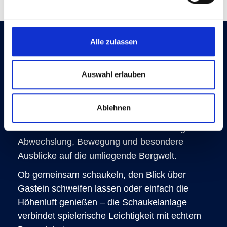
Panorama-Schaukeln mit
Alle zulassen
Bergblick
Auswahl erlauben
Ein besonderes Highlight des neuen
Spielplatzes auf der Schlossalm ist die
Ablehnen
Panorama-Schaukelanlage. Insgesamt zehn
unterschiedliche Schaukel-Varianten sorgen für
Abwechslung, Bewegung und besondere
Ausblicke auf die umliegende Bergwelt.
Ob gemeinsam schaukeln, den Blick über
Gastein schweifen lassen oder einfach die
Höhenluft genießen – die Schaukelanlage
verbindet spielerische Leichtigkeit mit echtem