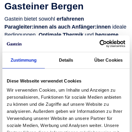
Gasteiner Bergen
Gastein bietet sowohl
erfahrenen
Paragleiter:innen als auch Anfänger:innen
ideale
Bedingungen.
Optimale Thermik
und
bequeme
Auffahrten mit der Seilbahn
sorgen für ein
entspanntes Paragliding-Erlebnis. Die Gondeln der
Seilbahnen sind groß genug, um Gleitschirme zu
Zustimmung
Details
Über Cookies
transportieren, und
ausreichend Parkplätze
stehen
ebenfalls zur Verfügung. Nach einem
Diese Webseite verwendet Cookies
unvergesslichen Flugerlebnis erwarten dich im Tal
eigens für Paragleiter:innen vorgesehene
Wir verwenden Cookies, um Inhalte und Anzeigen zu
personalisieren, Funktionen für soziale Medien anbieten
Landewiesen.
zu können und die Zugriffe auf unsere Website zu
Möchtest du selbst der Pilot oder die Pilotin sein
analysieren. Außerdem geben wir Informationen zu Ihrer
oder lieber als Passagier:in im
Tandemflug
die
Verwendung unserer Website an unsere Partner für
einzigartige Aussicht auf die Salzburger Bergwelt
soziale Medien, Werbung und Analysen weiter. Unsere