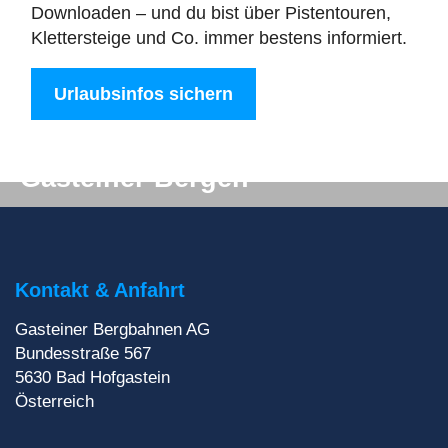
Downloaden – und du bist über Pistentouren,
Klettersteige und Co. immer bestens informiert.
Urlaubsinfos sichern
Digitale Post aus den
Gasteiner Bergen
Du willst auf keinen Fall etwas verpassen? Wir
liefern dir aktuelle Informationen direkt ins
Postfach!
Kontakt & Anfahrt
Gasteiner Bergbahnen AG
Zur Newsletteranmeldung
Bundesstraße 567
5630
Bad Hofgastein
Österreich