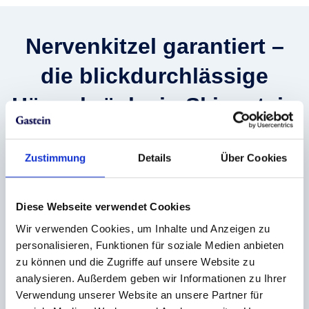
Nervenkitzel garantiert –
die blickdurchlässige
Hängebrücke in Skigastein
Beeindruckende 2.300 Meter über dem
Meeresspiegel befindet sich die Hängebrücke am
Zustimmung
Details
Über Cookies
Stubnerkogel. Die blickdurchlässige Konstruktion
bietet eine
unverstellte 360°-Panoramasicht
auf
Diese Webseite verwendet Cookies
die umliegende Bergwelt – ein besonders beliebter
Fotospot in der
Panoramawelt Gastein
.
Wir verwenden Cookies, um Inhalte und Anzeigen zu
personalisieren, Funktionen für soziale Medien anbieten
Bei jedem Schritt, den du auf diesem
140 Meter
zu können und die Zugriffe auf unsere Website zu
langen
Pfad 28 Meter über dem Abgrund
machst,
analysieren. Außerdem geben wir Informationen zu Ihrer
wird dein Herz vor Ehrfurcht und Staunen
Verwendung unserer Website an unsere Partner für