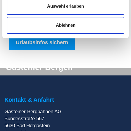
Auswahl erlauben
Alle Urlaubsinfos gibt es bequem zum
Downloaden – und du bist über Pistentouren,
Ablehnen
Klettersteige und Co. immer bestens informiert.
Urlaubsinfos sichern
Digitale Post aus den
Gasteiner Bergen
Du willst auf keinen Fall etwas verpassen? Wir
liefern dir aktuelle Informationen direkt ins
Postfach!
Kontakt & Anfahrt
Gasteiner Bergbahnen AG
Zur Newsletteranmeldung
Bundesstraße 567
5630
Bad Hofgastein