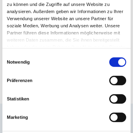
Mit der Schlossalmbahn
zu können und die Zugriffe auf unsere Website zu
analysieren. Außerdem geben wir Informationen zu Ihrer
zur Aussichtsplattform
Verwendung unserer Website an unsere Partner für
soziale Medien, Werbung und Analysen weiter. Unsere
Die majestätische Gebirgslandschaft rückt rasch in
Partner führen diese Informationen möglicherweise mit
greifbare Nähe: Schon während der Fahrt mit der
weiteren Daten zusammen, die Sie ihnen bereitgestellt
haben oder die sie im Rahmen Ihrer Nutzung der Dienste
Schlossalmbahn eröffnen sich atemberaubende
gesammelt haben.
Ausblicke. Ein 15- bis 20-minütiger Spaziergang von
Einwilligungsauswahl
Notwendig
der Bergstation, vorbei am
Kinderspielplatz
durch
den Motorikweg hindurch sowie am Bergrestaurant
Hirsch&Maus entlang – und schon stehst du vor
Präferenzen
dem Panorama-Highlight.
Statistiken
Marketing
Weitere Panoramen und