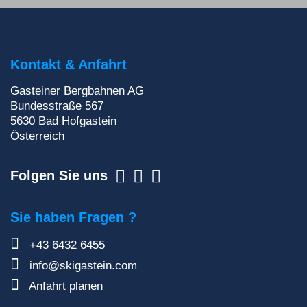
Du willst auf keinen Fall etwas verpassen? Wir
liefern dir aktuelle Informationen direkt ins
Postfach!
Kontakt & Anfahrt
Zur Newsletteranmeldung
Gasteiner Bergbahnen AG
Bundesstraße 567
5630
Bad Hofgastein
Österreich
Folgen Sie uns
Sie haben Fragen ?
+43 6432 6455
info@skigastein.com
Anfahrt planen