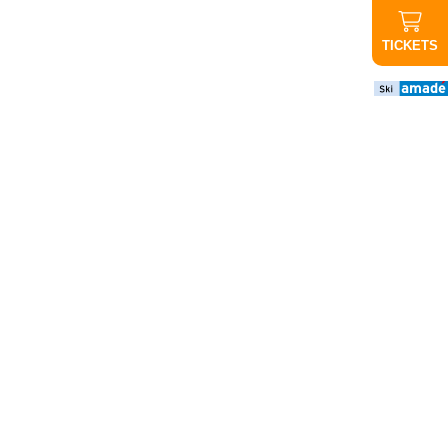
TICKETS
Wichtige
Infos
ABGESAGT
Abendauffahrt
Graukogel:
Aufgrund der
schlechten
Wettervorhersage
findet die
Abendauffahrt
heute nicht statt