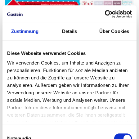
Zustimmung
Details
Über Cookies
Info downloaden
Diese Webseite verwendet Cookies
Wir verwenden Cookies, um Inhalte und Anzeigen zu
personalisieren, Funktionen für soziale Medien anbieten
Allgemeine
zu können und die Zugriffe auf unsere Website zu
analysieren. Außerdem geben wir Informationen zu Ihrer
Sicherheitshinweise für
Verwendung unserer Website an unsere Partner für
soziale Medien, Werbung und Analysen weiter. Unsere
Freerider:innen
Partner führen diese Informationen möglicherweise mit
weiteren Daten zusammen, die Sie ihnen bereitgestellt
Freeriden steht für pure Freiheit am Berg. Aber:
haben oder die sie im Rahmen Ihrer Nutzung der Dienste
Freiheit bedingt Sicherheit, und diese basiert auf
gesammelt haben.
Einwilligungsauswahl
einem
großen Maß an Eigenverantwortung.
Die
Notwendig