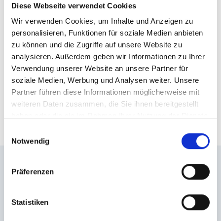
Diese Webseite verwendet Cookies
jeder hat eine gute Zeit. Und wir alle sind notwendig,
Wir verwenden Cookies, um Inhalte und Anzeigen zu
um den Spirit hochzuhalten. Um den Skirennsport
personalisieren, Funktionen für soziale Medien anbieten
oder auch das Powdern zu befeuern. Alles ist
zu können und die Zugriffe auf unsere Website zu
connected.“ Genau das macht Skigastein. It
analysieren. Außerdem geben wir Informationen zu Ihrer
connects.
Verwendung unserer Website an unsere Partner für
soziale Medien, Werbung und Analysen weiter. Unsere
Partner führen diese Informationen möglicherweise mit
weiteren Daten zusammen, die Sie ihnen bereitgestellt
Zur Freeride Info Base
haben oder die sie im Rahmen Ihrer Nutzung der Dienste
gesammelt haben.
Einwilligungsauswahl
Notwendig
Vorgestellt: Julia Mancuso
Präferenzen
Die US-amerikanische Skirennläuferin kann auf eine
Statistiken
großartige Karriere voller Erfolge zurückblicken: