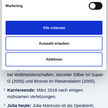
Geburtsdatum und Herkunft:
geboren am 9.
Marketing
März 1984 in Reno, Nevada, USA
Olympische Erfolge:
2006 in Turin: Gold im Riesenslalom
Alle zulassen
2010 in Vancouver: Silber im Super-G und in der
Abfahrt
Auswahl erlauben
2014 in Sotschi: Bronze in der Super-
Kombination
Ablehnen
Erfolge bei Weltmeisterschaften:
5 Medaillen
bei Weltmeisterschaften, darunter Silber im Super-
G (2005) und Bronze im Riesenslalom (2005).
Karriereende:
März 2018 nach einigen
mühsamen Verletzungen.
Julia heute:
Julia Mancuso ist als Speakerin,