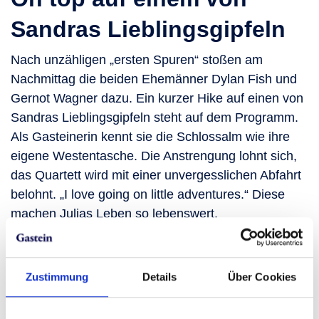
Sandras Lieblingsgipfeln
Nach unzähligen „ersten Spuren“ stoßen am
Nachmittag die beiden Ehemänner Dylan Fish und
Gernot Wagner dazu. Ein kurzer Hike auf einen von
Sandras Lieblingsgipfeln steht auf dem Programm.
Als Gasteinerin kennt sie die Schlossalm wie ihre
eigene Westentasche. Die Anstrengung lohnt sich,
das Quartett wird mit einer unvergesslichen Abfahrt
belohnt. „I love going on little adventures.“ Diese
machen Julias Leben so lebenswert.
Langsam geht die Sonne hinter den Bergen
Gasteins unter. Was für ein Tag, darüber sind sich
Zustimmung
Details
Über Cookies
alle einig. Beim Verabschieden schaut Julia
Mancuso noch einmal hinauf auf die Schlossalm.
„Beim Skifahren ist alles miteinander verbunden,