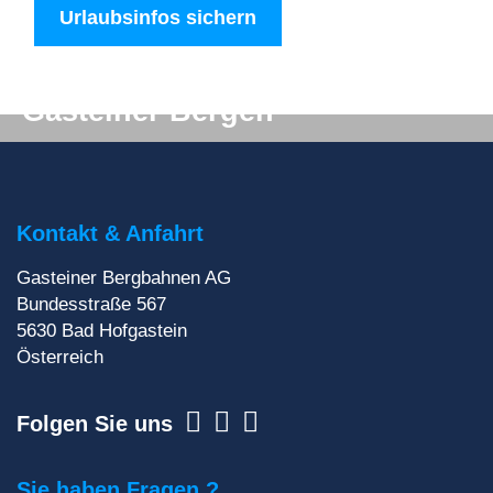
Urlaubsinfos sichern
Digitale Post aus den
Gasteiner Bergen
Du willst auf keinen Fall etwas verpassen? Wir
liefern dir aktuelle Informationen direkt ins
Postfach!
Kontakt & Anfahrt
Gasteiner Bergbahnen AG
Zur Newsletteranmeldung
Bundesstraße 567
5630
Bad Hofgastein
Österreich
Folgen Sie uns
Sie haben Fragen ?