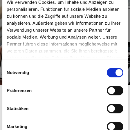
Wir verwenden Cookies, um Inhalte und Anzeigen zu
personalisieren, Funktionen für soziale Medien anbieten
zu können und die Zugriffe auf unsere Website zu
Übrigens: die Nutzung der klar beschilderten
analysieren. Außerdem geben wir Informationen zu Ihrer
Aufstiegsspuren am Graukogel ist kostenlos.
Verwendung unserer Website an unsere Partner für
Das bedeutet, dass du dich nur um das richtige
soziale Medien, Werbung und Analysen weiter. Unsere
Ticket für die Auffahrt mit dem Graukogellift
Partner führen diese Informationen möglicherweise mit
kümmern musst.
weiteren Daten zusammen, die Sie ihnen bereitgestellt
haben oder die sie im Rahmen Ihrer Nutzung der Dienste
Tickets rechtzeitig sichern!
gesammelt haben.
Einwilligungsauswahl
Notwendig
Präferenzen
Statistiken
Marketing