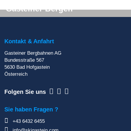
Gasteiner Bergen
Du willst auf keinen Fall etwas verpassen? Wir
liefern dir aktuelle Informationen direkt ins
Postfach!
Kontakt & Anfahrt
Gasteiner Bergbahnen AG
Zur Newsletteranmeldung
Bundesstraße 567
5630
Bad Hofgastein
Österreich
Folgen Sie uns
Sie haben Fragen ?
+43 6432 6455
info@skigastein.com