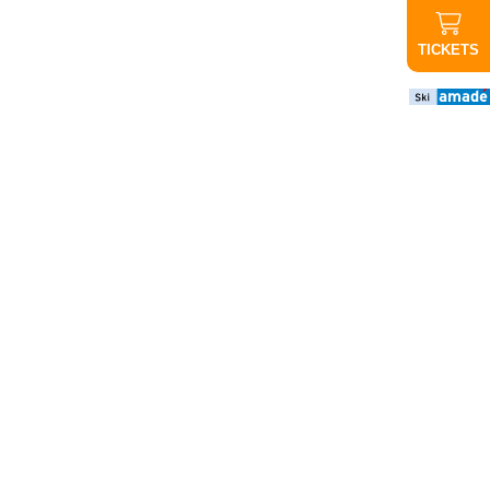
TICKETS
Wichtige
Infos
ABGESAGT
Abendauffahrt
Graukogel:
Aufgrund der
schlechten
Wettervorhersage
findet die
Abendauffahrt
heute nicht statt