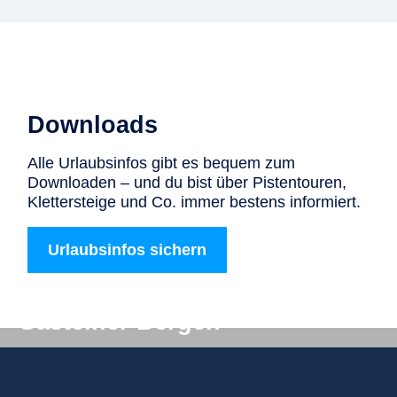
Downloads
Alle Urlaubsinfos gibt es bequem zum
Downloaden – und du bist über Pistentouren,
Klettersteige und Co. immer bestens informiert.
Urlaubsinfos sichern
Digitale Post aus den
Gasteiner Bergen
Du willst auf keinen Fall etwas verpassen? Wir
liefern dir aktuelle Informationen direkt ins