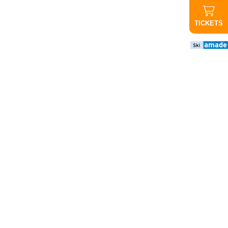
TICKETS
Wichtige
Infos
ABGESAGT
Abendauffahrt
Graukogel:
Aufgrund der
schlechten
Wettervorhersage
findet die
Abendauffahrt
heute nicht statt