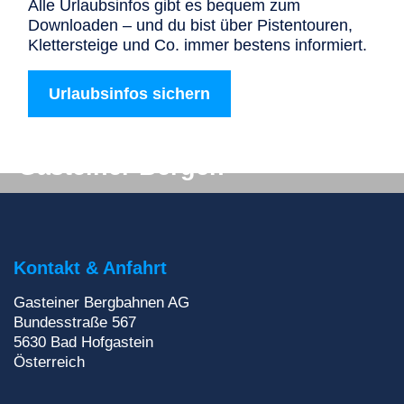
Alle Urlaubsinfos gibt es bequem zum
Downloaden – und du bist über Pistentouren,
Klettersteige und Co. immer bestens informiert.
Urlaubsinfos sichern
Digitale Post aus den
Gasteiner Bergen
Du willst auf keinen Fall etwas verpassen? Wir
liefern dir aktuelle Informationen direkt ins
Postfach!
Kontakt & Anfahrt
Zur Newsletteranmeldung
Gasteiner Bergbahnen AG
Bundesstraße 567
5630
Bad Hofgastein
Österreich