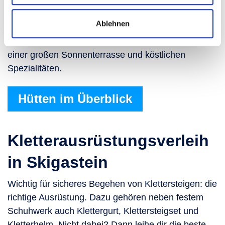
Der Klettersteig ist bezwungen, und jetzt meldet sich
der Hunger? Im Bergrestaurant Hirsch und Maus
Ablehnen
lässt es sich bestens einkehren. Das modernen
Bergrestaurant lockt Klettersteiggeher:innen mit
einer großen Sonnenterrasse und köstlichen
Spezialitäten.
Hütten im Überblick
Kletterausrüstungsverleih
in Skigastein
Wichtig für sicheres Begehen von Klettersteigen: die
richtige Ausrüstung. Dazu gehören neben festem
Schuhwerk auch Klettergurt, Klettersteigset und
Kletterhelm. Nicht dabei? Dann leihe dir die beste