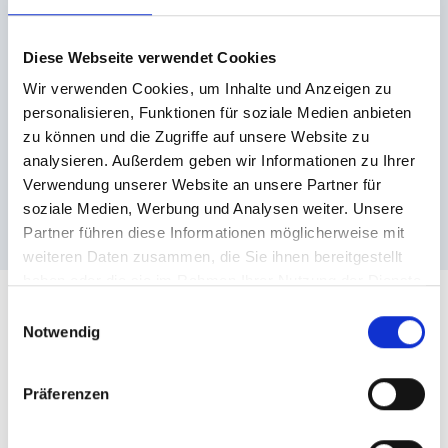
All events
Bad Gastein
Diese Webseite verwendet Cookies
Wir verwenden Cookies, um Inhalte und Anzeigen zu
Bad Hofgastein
Dorfgastein
personalisieren, Funktionen für soziale Medien anbieten
zu können und die Zugriffe auf unsere Website zu
Sportgastein
analysieren. Außerdem geben wir Informationen zu Ihrer
Verwendung unserer Website an unsere Partner für
soziale Medien, Werbung und Analysen weiter. Unsere
Partner führen diese Informationen möglicherweise mit
weiteren Daten zusammen, die Sie ihnen bereitgestellt
haben oder die sie im Rahmen Ihrer Nutzung der Dienste
gesammelt haben.
Einwilligungsauswahl
Notwendig
Downloads
Präferenzen