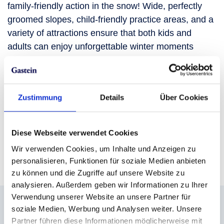
family-friendly action in the snow! Wide, perfectly
groomed slopes, child-friendly practice areas, and a
variety of attractions ensure that both kids and
adults can enjoy unforgettable winter moments
together.
Whether it’s the first turns in the children’s area,
exciting adventures in the snow park, or relaxed
Zustimmung
Details
Über Cookies
runs for the whole family – you’ll find ideal
conditions for an eventful day on the slopes.
SKIGASTEIN combines snow fun, safety, and
Diese Webseite verwendet Cookies
comfort, making your family ski holiday a truly well-
Wir verwenden Cookies, um Inhalte und Anzeigen zu
rounded experience.
personalisieren, Funktionen für soziale Medien anbieten
zu können und die Zugriffe auf unsere Website zu
analysieren. Außerdem geben wir Informationen zu Ihrer
Verwendung unserer Website an unsere Partner für
soziale Medien, Werbung und Analysen weiter. Unsere
Everything you need for a
Partner führen diese Informationen möglicherweise mit